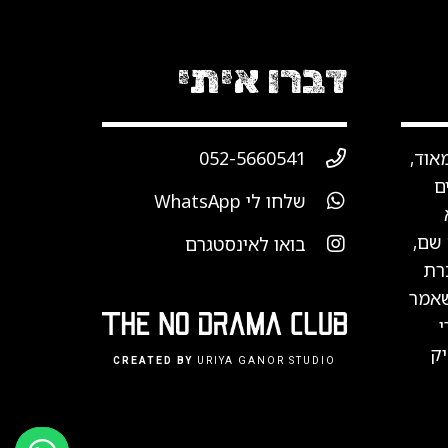
דברו איתי
אוד,
052-5660541
ם
שלחו לי WhatsApp
 שם,
בואו לאינסטגרם
כרת
שאמר
י
ק
CREATED BY
URIYA GANOR STUDIO