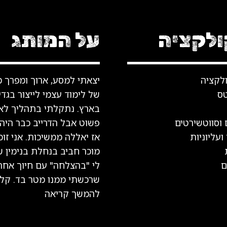
לקציה
על המותג
לקציה
יצאתי למסע, ארוך ומפרך מ
טס
של לימוד עצמי לייצור בגדי
בארץ. נתקלתי בתהליך לא
 וסווטשירטים
פשוט אבל הדרייב כבר היה
ועליוניות
אז יאללה ממשיכות. אני זו
מוכר חביב בנחלת בנימין 
ם
לי "בהצלחה" עם חיוך אחר
שרכשתי ממנו מטר בד.
קלי
להמשך קריאה