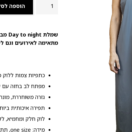
כמות
הוספה לסל
של
שמלת
צמות
בצבע
שמלת
Day to night
מבד
אפור
מתאימה לאירועים וגם ליו
כתפיות צמות ללוק מ
מפתח לב בחזה עם עי
גזרה משוחררת, מונחת
תפירה איכותית ביותר
לוק חלק ומחמיא, ללא
מידה: one size, תתאים עד XL